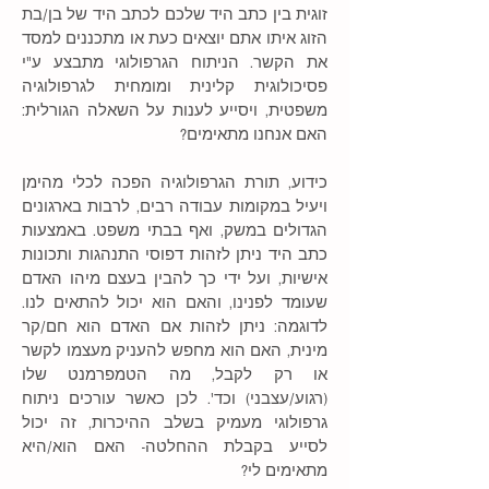
זוגית בין כתב היד שלכם לכתב היד של בן/בת
הזוג איתו אתם יוצאים כעת או מתכננים למסד
את הקשר. הניתוח הגרפולוגי מתבצע ע"י
פסיכולוגית קלינית ומומחית לגרפולוגיה
משפטית, ויסייע לענות על השאלה הגורלית:
האם אנחנו מתאימים?
כידוע, תורת הגרפולוגיה הפכה לכלי מהימן
ויעיל במקומות עבודה רבים, לרבות בארגונים
הגדולים במשק, ואף בבתי משפט. באמצעות
כתב היד ניתן לזהות דפוסי התנהגות ותכונות
אישיות, ועל ידי כך להבין בעצם מיהו האדם
שעומד לפנינו, והאם הוא יכול להתאים לנו.
לדוגמה: ניתן לזהות אם האדם הוא חם/קר
מינית, האם הוא מחפש להעניק מעצמו לקשר
או רק לקבל, מה הטמפרמנט שלו
(רגוע/עצבני) וכד'. לכן כאשר עורכים ניתוח
גרפולוגי מעמיק בשלב ההיכרות, זה יכול
לסייע בקבלת ההחלטה- האם הוא/היא
מתאימים לי?