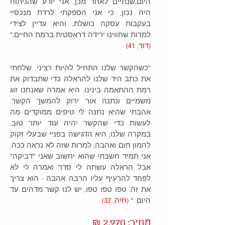
היום,שנתיים לאחר מכן, אני יודע שהניתוח
היה נכון, כי אני הספקתי לרדת מנכסיי
בעקבות עסקה כושלת, והיא עדיין לצידי
למרות שחווינו ירידה דראסטית ברמת החיים."
(דוד, 41)
"כשהקשר שלנו התחיל להיות רציני, שלחתי
את כתב היד שלנו להראלה כדי שתבדוק את
רמת ההתאמה בינינו. היא אמרה שאנחנו זוג
משמיים ונתנה אור ירוק להמשך הקשר.
אהבתי שהיא נתנה לי טיפים ממוקדים מה
לעשות כדי שהקשר יהיה עוד יותר טוב.
במקרה שלנו, היא הדגישה בפניי שבעלי זקוק
להמון חום ואהבה, למרות שזה לא נראה ככה.
אני תמיד חשבתי שהוא יחשוב שאני "דביקה"
אבל הראלה עשתה לי סדר ואמרה לי לא
לפחד להרעיף עליו הרבה אהבה - הוא צריך
את זה. טפו טפו טפו, יש לנו קשר מדהים עד
היום. "
(חיה, 32)
מחיר: 2,970 ₪