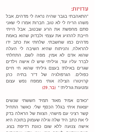
עדויות:
"התאהבתי בגבר שהיה נראה לי מדהים, אבל
משהו הריח לי לא טוב. חברות אמרו לי שאני
סתם מחפשת את הרע שבטוב, אבל הייתי
חייבת להרגיע את עצמי ולבדוק שהוא באמת
מדהים כמו שחשבתי. שלחתי את כתב ידו
להראלה, והניתוח שהיא השיבה לי העלה
שהוא אדם לא אמין. מפה לשם, התחלתי
לברר עליו עוד, וגיליתי שיש לו אישה וילדים
שגרים באילת! בעצם גיליתי שהוא חי חיים
כפולים. הגרפולגיה של ד"ר בתיה כהן
קרויטורו הצילה אותי ממפח נפש עצום
ומטעות גורלית! "
(בר, 29)
"כאדם אמיד מאוד תמיד חששתי שנשים
יוצאות איתי בגלל הכסף שלי. כאשר התחיל
קשר רציני עם מישהי, הצוות של הראלה בדק
לי את כתב היד שלה וגילה שעמוק בתוכה היא
אישה צנועה ללא שום כוונת רדיפת בצע.