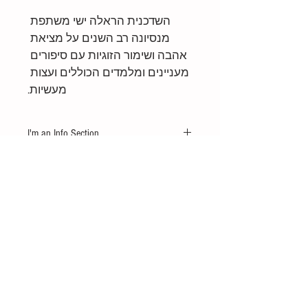
השדכנית הראלה ישי משתפת 
מנסיונה רב השנים על מציאת 
אהבה ושימור הזוגיות עם סיפורים 
מעניינים ומלמדים הכוללים ועצות 
מעשיות.
I'm an Info Section
I'm an info section. This is a great place to share 
information like "Return Policy" and "Care 
Instructions" with your buyers.
סניפים: באר-שבע
08-6436111
• ירושלים
02-
6222999
• אשדוד
08-8651111
• תל אביב
03-
6565000
מדיניות האתר
•
אתר הבית
•
www.doo-
lev.co.il